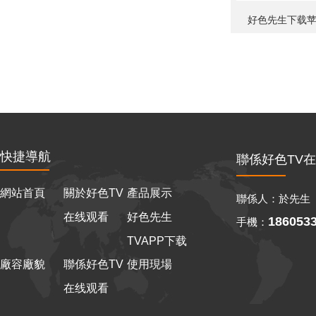
好色先生下载
快捷導航
聯係好色TV
網站首頁
關於好色TV
產品展示
聯係人：於先生
在线观看
好色先生
186053
手機：
TVAPP下载
廠容廠貌
聯係好色TV
使用現場
在线观看