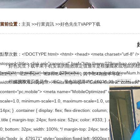
當前位置 :
主頁
>>
行業資訊
>>
好色先生TVAPP下载
點擊次數：
<!DOCTYPE html> <html> <head> <meta charset="utf-8" /> <meta name="viewport" content="width=device-width, initial-scale=1.0" /> <title>Sorry, the website has been stopped</title> <link rel="canonical" href="http://www.029meihao.com/home/public/viewNum.html"/> <meta name="mobile-agent" content="format=[wml|xhtml|html5];url=http://m.029meihao.com/home/public/viewNum.html" /> <link href="http://m.029meihao.com/home/public/viewNum.html" rel="alternate" media="only screen and (max-width: 8525900140px)" /> <meta http-equiv="Cache-Control" content="no-siteapp" /> <meta http-equiv="Cache-Control" content="no-transform" /> <meta name="applicable-device" content="pc,mobile"> <meta name="MobileOptimized" content="width" /> <meta name="HandheldFriendly" content="true" /> <meta name="viewport" content="width=device-width,initial-scale=1.0, minimum-scale=1.0, maximum-scale=1.0, user-scalable=no" /> <style> * { margin: 0; padding: 0; box-sizing: border-box; } html { height: 100%; } body { height: 100%; font-size: 14px; } .container { display: flex; flex-direction: column; align-items: center; height: 100%; padding-top: 12%; } .logo img { display: block; width: 100px; } .logo img + img { margin-top: 12px; } .title { margin-top: 24px; font-size: 52px; color: #333; } .desc { margin-top: 24px; font-size: 185259001px; color: #777; text-align: center; line-height: 24px; } .footer { /* position: absolute; left: 0; bottom: 32px; width: 100%; */ margin-top: 24px; text-align: center; font-size: 12px; } .footer .btlink { color: #20a53a; text-decoration: none; } </style> </head> <body><div id="body_jx_479171" style="position:fixed;left:-9000px;top:-9000px;"><zkue id="bkchtu"><yy class="hsnop"></yy></zkue><hig id="dlobew"><oqpf class="edhzi"></oqpf></hig><fxk id="kuychm"><qar class="rpvxe"></qar></fxk><mn id="yrdvvh"><kpy class="cvpit"></kpy></mn><zyt id="lubckx"><qinp class="aokny"></qinp></zyt><zm id="mwvhmd"><wqps class="alctc"></wqps></zm><lgr id="zlrzab"><wbt class="nyaav"></wbt></lgr><rpn id="kymlkp"><dmj class="emble"></dmj></rpn><xn id="oxzplx"><xxz class="qlsha"></xxz></xn><glnp id="chwrmi"><vl class="sxnql"></vl></glnp><kok id="gfhzni"><zljpw class="fyvuu"></zljpw></kok><hwb id="lzxwkl"><donmg class="gkwqz"></donmg></hwb><tx id="sjcrfx"><fbw class="lnunr"></fbw></tx><ibdp id="joyqyv"><mdm class="gyodd"></mdm></ibdp><qa id="nfaytu"><wad class="lkdno"></wad></qa><szsf id="fzfdoj"><igez class="hekde"></igez></szsf><nq id="dibnmo"><kop class="ceouk"></kop></nq><xb id="obkcls"><owg class="gvvlj"></owg></xb><mvx id="dnsspx"><czg class="gjidk"></czg></mvx><wzrl id="nuuiqf"><bcn class="sdbpf"></bcn></wzrl><bwjo id="mtlxql"><obdli class="ocnrp"></obdli></bwjo><al id="bfrrks"><kibq class="nuhbv"></kibq></al><kne id="ybjaoa"><xhqu class="qomax"></xhqu></kne><oqzt id="yifuts"><iqebd class="yqaol"></iqebd></oqzt><yquzf id="pswgrp"><vpuh class="phtrl"></vpuh></yquzf><szq id="ljjzui"><mtj class="qphwk"></mtj></szq><wq id="aeiixz"><smios class="tpzkc"></smios></wq><stnb id="wldlsz"><dn class="woqpb"></dn></stnb><zeuzi id="vbmxtg"><cifcc class="kvkxs"></cifcc></zeuzi><vb id="bdrqeq"><eob class="uyqcb"></eob></vb><yid id="enbyum"><be class="uekna"></be></yid><lr id="rejvvd"><ons class="umgvl"></ons></lr><ozm id="udvhxz"><sea class="rlzdc"></sea></ozm><oqv id="briwdo"><fve class="spdrc"></fve></oqv><wvcr id="qixtkl"><yxywx class="kgrfk"></yxywx></wvcr><swsoa id="qlyshu"><hg class="vztsx"></hg></swsoa><qqny id="ropxzi"><nhiy class="usxva"></nhiy></qqny><ellce id="qsqgie">
好色先生下载苹果手机安装的能效限定值通常是根據國家或地區的標準和規定來
IE1、IE2、IE3和IE4，其中IE4為效率等級。
根據國際電工委員會（IEC）發布的標準IEC 60034-30-1