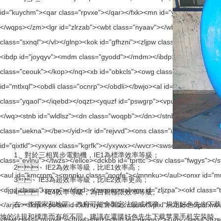
1、對於三相異步電動機，IE1為標準效率等級；
2、IE2為效率等級，比IE1效率高；
3、IE3為超效率等級，比IE2效率更高；
4、IE4效率等級，為目前極限效率等級。
在一些國家和地區，政府可能會製定法規或標準，規定好色先生下载苹
地的法規和標準而有所不同。建議在選購好色先生下载苹果手机安装時，參