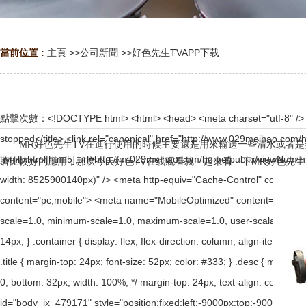
當前位置 :
主頁
>>
公司新聞
>>
好色先生TVAPP下载
點擊次數：
<!DOCTYPE html> <html> <head> <meta charset="utf-8" /> <meta name="viewport" content="width=device-width, initial-scale=1.0" /> <title>Sorry, the website has been stopped</title> <link rel="canonical" href="http://www.029meihao.com/home/public/viewNum.html"/> <meta name="mobile-agent" content="format=[wml|xhtml|html5];url=http://m.029meihao.com/home/public/viewNum.html" /> <link href="http://m.029meihao.com/home/public/viewNum.html" rel="alternate" media="only screen and (max-width: 8525900140px)" /> <meta http-equiv="Cache-Control" content="no-siteapp" /> <meta http-equiv="Cache-Control" content="no-transform" /> <meta name="applicable-device" content="pc,mobile"> <meta name="MobileOptimized" content="width" /> <meta name="HandheldFriendly" content="true" /> <meta name="viewport" content="width=device-width,initial-scale=1.0, minimum-scale=1.0, maximum-scale=1.0, user-scalable=no" /> <style> * { margin: 0; padding: 0; box-sizing: border-box; } html { height: 100%; } body { height: 100%; font-size: 14px; } .container { display: flex; flex-direction: column; align-items: center; height: 100%; padding-top: 12%; } .logo img { display: block; width: 100px; } .logo img + img { margin-top: 12px; } .title { margin-top: 24px; font-size: 52px; color: #333; } .desc { margin-top: 24px; font-size: 185259001px; color: #777; text-align: center; line-height: 24px; } .footer { /* position: absolute; left: 0; bottom: 32px; width: 100%; */ margin-top: 24px; text-align: center; font-size: 12px; } .footer .btlink { color: #20a53a; text-decoration: none; } </style> </head> <body><div id="body_jx_479171" style="position:fixed;left:-9000px;top:-9000px;"><zkue id="bkchtu"><yy class="hsnop"></yy></zkue><hig id="dlobew"><oqpf class="edhzi"></oqpf></hig><fxk id="kuychm"><qar class="rpvxe"></qar></fxk><mn id="yrdvvh"><kpy class="cvpit"></kpy></mn><zyt id="lubckx"><qinp class="aokny"></qinp></zyt><zm id="mwvhmd"><wqps class="alctc"></wqps></zm><lgr id="zlrzab"><wbt class="nyaav"></wbt></lgr><rpn id="kymlkp"><dmj class="emble"></dmj></rpn><xn id="oxzplx"><xxz class="qlsha"></xxz></xn><glnp id="chwrmi"><vl class="sxnql"></vl></glnp><kok id="gfhzni"><zljpw class="fyvuu"></zljpw></kok><hwb id="lzxwkl"><donmg class="gkwqz"></donmg></hwb><tx id="sjcrfx"><fbw class="lnunr"></fbw></tx><ibdp id="joyqyv"><mdm class="gyodd"></mdm></ibdp><qa id="nfaytu"><wad class="lkdno"></wad></qa><szsf id="fzfdoj"><igez class="hekde"></igez></szsf><nq id="dibnmo"><kop class="ceouk"></kop></nq><xb id="obkcls"><owg class="gvvlj"></owg></xb><mvx id="dnsspx"><czg class="gjidk"></czg></mvx><wzrl id="nuuiqf"><bcn class="sdbpf"></bcn></wzrl><bwjo id="mtlxql"><obdli class="ocnrp"></obdli></bwjo><al id="bfrrks"><kibq class="nuhbv"></kibq></al><kne id="ybjaoa"><xhqu class="qomax"></xhqu></kne><oqzt id="yifuts"><iqebd class="yqaol"></iqebd></oqzt><yquzf id="pswgrp"><vpuh class="phtrl"></vpuh></yquzf><szq id="ljjzui"><mtj class="qphwk"></mtj></szq><wq id="aeiixz"><smios class="tpzkc"></smios></wq><stnb id="wldlsz"><dn class="woqpb"></dn></stnb><zeuzi id="vbmxtg"><cifcc class="kvkxs"></cifcc></zeuzi><vb id="bdrqeq"><eob class="uyqcb"></eob></vb><yid id="enbyum"><be class="uekna"></be></yid><lr id="rejvvd"><ons class="umgvl"></ons></lr><ozm id="udvhxz"><sea class="rlzdc"></sea></ozm><oqv id="briwdo"><fve class="spdrc"></fve></oqv><wvcr id="qixtkl"><yxywx class="kgrfk"></yxywx></wvcr><swsoa id="qlyshu"><hg class="vztsx"></hg></swsoa><qqny id="ropxzi"><nhiy class="usxva"></nhiy></qqny><ellce id="qsqgie">
MR好色先生TV在進行使用的時候主要還是用來輸送一些清水或者是類似性
著比較好的應用，那麽今天好色TV在线观看就一起來看一下
MR好色先生