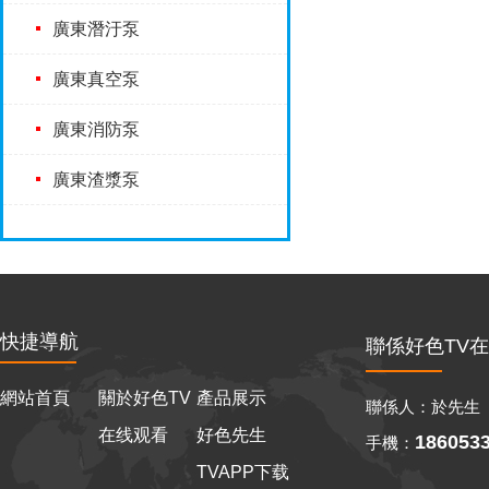
廣東潛汙泵
廣東真空泵
廣東消防泵
廣東渣漿泵
快捷導航
聯係好色TV
網站首頁
關於好色TV
產品展示
聯係人：於先生
在线观看
好色先生
186053
手機：
TVAPP下载