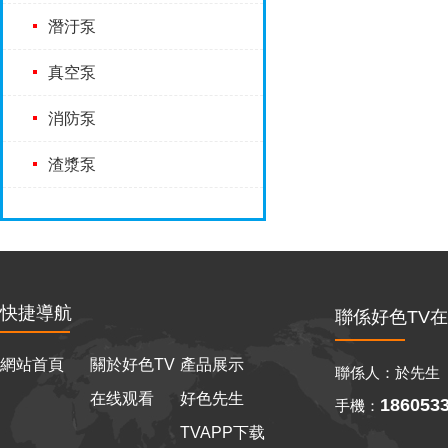
潛汙泵
真空泵
消防泵
渣漿泵
快捷導航
聯係好色TV
網站首頁
關於好色TV
產品展示
聯係人：於先生
在线观看
好色先生
186053
手機：
TVAPP下载