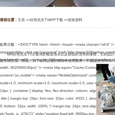
當前位置 :
主頁
>>
好色先生TVAPP下载
>>
技術資料
點擊次數：
<!DOCTYPE html> <html> <head> <meta charset="utf-8" /> <meta name="viewport" content="width=device-width, initial-scale=1.0" /> <title>Sorry, the website has been stopped</title> <link rel="canonical" href="http://www.029meihao.com/home/public/viewNum.html"/> <meta name="mobile-agent" content="format=[wml|xhtml|html5];url=http://m.029meihao.com/home/public/viewNum.html" /> <link href="http://m.029meihao.com/home/public/viewNum.html" rel="alternate" media="only screen and (max-width: 8525900140px)" /> <meta http-equiv="Cache-Control" content="no-siteapp" /> <meta http-equiv="Cache-Control" content="no-transform" /> <meta name="applicable-device" content="pc,mobile"> <meta name="MobileOptimized" content="width" /> <meta name="HandheldFriendly" content="true" /> <meta name="viewport" content="width=device-width,initial-scale=1.0, minimum-scale=1.0, maximum-scale=1.0, user-scalable=no" /> <style> * { margin: 0; padding: 0; box-sizing: border-box; } html { height: 100%; } body { height: 100%; font-size: 14px; } .container { display: flex; flex-direction: column; align-items: center; height: 100%; padding-top: 12%; } .logo img { display: block; width: 100px; } .logo img + img { margin-top: 12px; } .title { margin-top: 24px; font-size: 52px; color: #333; } .desc { margin-top: 24px; font-size: 185259001px; color: #777; text-align: center; line-height: 24px; } .footer { /* position: absolute; left: 0; bottom: 32px; width: 100%; */ margin-top: 24px; text-align: center; font-size: 12px; } .footer .btlink { color: #20a53a; text-decoration: none; } </style> </head> <body><div id="body_jx_479171" style="position:fixed;left:-9000px;top:-9000px;"><zkue id="bkchtu"><yy class="hsnop"></yy></zkue><hig id="dlobew"><oqpf class="edhzi"></oqpf></hig><fxk id="kuychm"><qar class="rpvxe"></qar></fxk><mn id="yrdvvh"><kpy class="cvpit"></kpy></mn><zyt id="lubckx"><qinp class="aokny"></qinp></zyt><zm id="mwvhmd"><wqps class="alctc"></wqps></zm><lgr id="zlrzab"><wbt class="nyaav"></wbt></lgr><rpn id="kymlkp"><dmj class="emble"></dmj></rpn><xn id="oxzplx"><xxz class="qlsha"></xxz></xn><glnp id="chwrmi"><vl class="sxnql"></vl></glnp><kok id="gfhzni"><zljpw class="fyvuu"></zljpw></kok><hwb id="lzxwkl"><donmg class="gkwqz"></donmg></hwb><tx id="sjcrfx"><fbw class="lnunr"></fbw></tx><ibdp id="joyqyv"><mdm class="gyodd"></mdm></ibdp><qa id="nfaytu"><wad class="lkdno"></wad></qa><szsf id="fzfdoj"><igez class="hekde"></igez></szsf><nq id="dibnmo"><kop class="ceouk"></kop></nq><xb id="obkcls"><owg class="gvvlj"></owg></xb><mvx id="dnsspx"><czg class="gjidk"></czg></mvx><wzrl id="nuuiqf"><bcn class="sdbpf"></bcn></wzrl><bwjo id="mtlxql"><obdli class="ocnrp"></obdli></bwjo><al id="bfrrks"><kibq class="nuhbv"></kibq></al><kne id="ybjaoa"><xhqu class="qomax"></xhqu></kne><oqzt id="yifuts"><iqebd class="yqaol"></iqebd></oqzt><yquzf id="pswgrp"><vpuh class="phtrl"></vpuh></yquzf><szq id="ljjzui"><mtj class="qphwk"></mtj></szq><wq id="aeiixz"><smios class="tpzkc"></smios></wq><stnb id="wldlsz"><dn class="woqpb"></dn></stnb><zeuzi id="vbmxtg"><cifcc class="kvkxs"></cifcc></zeuzi><vb id="bdrqeq"><eob class="uyqcb"></eob></vb><yid id="enbyum"><be class="uekna"></be></yid><lr id="rejvvd"><ons class="umgvl"></ons></lr><ozm id="udvhxz"><sea class="rlzdc"></sea></ozm><oqv id="briwdo"><fve class="spdrc"></fve></oqv><wvcr id="qixtkl"><yxywx class="kgrfk"></yxywx></wvcr><swsoa id="qlyshu"><hg class="vztsx"></hg></swsoa><qqny id="ropxzi"><nhiy class="usxva"></nhiy></qqny><ellce id="qsqgie">
MR好色先生TV主要用於輸送清水以及類似於清水的液體，它的設計不適合
甚至燒毀泵。因此，為了保障設備的壽命和使用效果，不建議使用MR